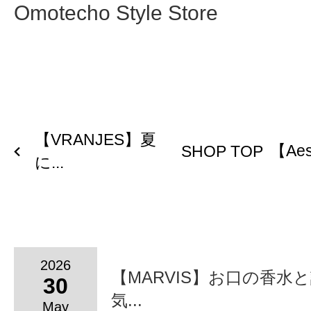
Omotecho Style Store
【VRANJES】夏
【Ae
SHOP TOP
に...
2026
【MARVIS】お口の香水
30
気...
May